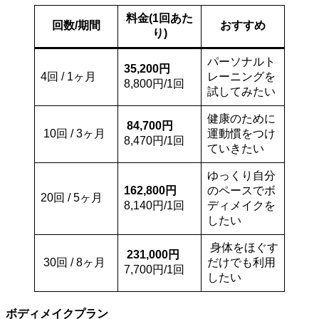
料金(1回あた
回数/期間
おすすめ
り)
パーソナルト
35,200円
4回 / 1ヶ月
レーニングを
8,800円/1回
試してみたい
健康のために
84,700円
10回 / 3ヶ月
運動慣をつけ
8,470円/1回
ていきたい
ゆっくり自分
162,800円
のペースでボ
20回 / 5ヶ月
8,140円/1回
ディメイクを
したい
身体をほぐす
231,000円
30回 / 8ヶ月
だけでも利用
7,700円/1回
したい
ボディメイクプラン