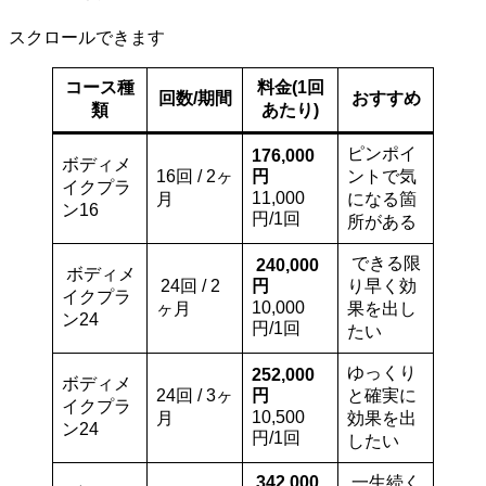
スクロールできます
コース種
料金(1回
回数/期間
おすすめ
類
あたり)
ピンポイ
176,000
ボディメ
16回 / 2ヶ
円
ントで気
イクプラ
11,000
月
になる箇
ン16
円/1回
所がある
できる限
240,000
ボディメ
24回 / 2
円
り早く効
イクプラ
10,000
ヶ月
果を出し
ン24
円/1回
たい
ゆっくり
252,000
ボディメ
24回 / 3ヶ
円
と確実に
イクプラ
10,500
月
効果を出
ン24
円/1回
したい
342,000
一生続く