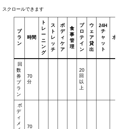
スクロールできます
ト
ス
ボ
プ
ウ
24H
レ
食
チ
プ
ト
デ
ロ
ェ
ー
事
ャ
ラ
時間
レ
ィ
テ
ア
水
ニ
管
ッ
ン
ッ
ケ
イ
貸
ン
理
ト
チ
ア
ン
出
グ
回
数
20
回
券
70
分
以
プ
上
ラ
ン
ボ
デ
ィ
メ
70