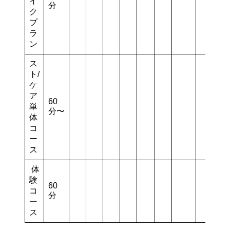
イ
分
ク
プ
ラ
ン
ス
ト/
ケ
ア
60
単
分〜
体
コ
ー
ス
体
験
60
コ
分
ー
ス