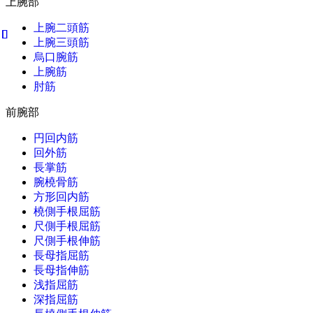
上腕部
上腕二頭筋
上腕三頭筋
烏口腕筋
上腕筋
肘筋
前腕部
円回内筋
回外筋
長掌筋
腕橈骨筋
方形回内筋
橈側手根屈筋
尺側手根屈筋
尺側手根伸筋
長母指屈筋
長母指伸筋
浅指屈筋
深指屈筋