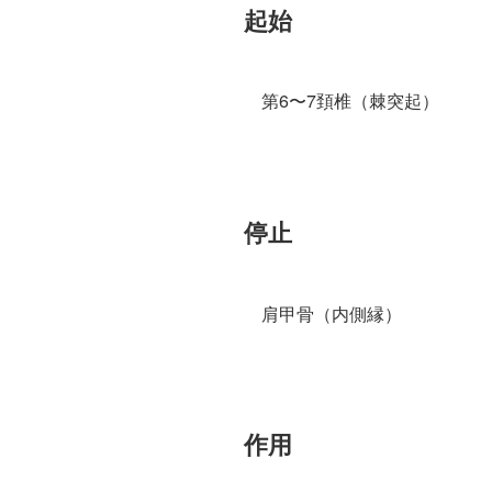
起始
第6〜7頚椎（棘突起）
停止
肩甲骨（内側縁）
作用