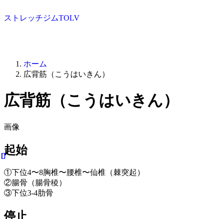
ストレッチジムTOLV
ホーム
広背筋（こうはいきん）
広背筋（こうはいきん）
画像
起始
①下位4〜8胸椎〜腰椎〜仙椎（棘突起）
②腸骨（腸骨稜）
③下位3-4肋骨
停止