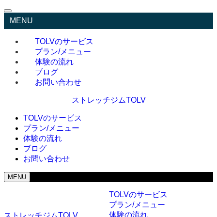
MENU
TOLVのサービス
プラン/メニュー
体験の流れ
ブログ
お問い合わせ
ストレッチジムTOLV
TOLVのサービス
プラン/メニュー
体験の流れ
ブログ
お問い合わせ
MENU
TOLVのサービス
プラン/メニュー
体験の流れ
ストレッチジムTOLV