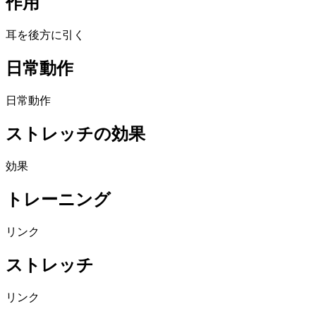
作用
耳を後方に引く
日常動作
日常動作
ストレッチの効果
効果
トレーニング
リンク
ストレッチ
リンク