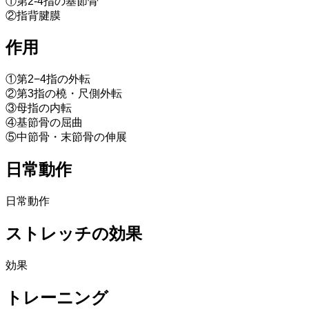
①第2-4指の基節骨
②指背腱膜
作用
①第2−4指の外転
②第3指の橈・尺側外転
③母指の内転
④基節骨の屈曲
⑤中節骨・末節骨の伸展
日常動作
日常動作
ストレッチの効果
効果
トレーニング