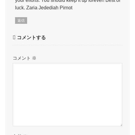
your efforts. You should keep it up forever! Best of
luck. Zaria Jedediah Pirnot
返信
コメントする
コメント
※