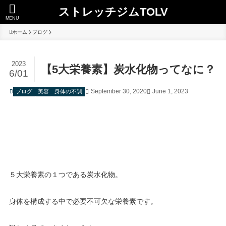
ストレッチジムTOLV
MENU
ホーム
ブログ
2023
【5大栄養素】炭水化物ってなに？
6/01
September 30, 2020
June 1, 2023
ブログ
美容
身体の不調
５大栄養素の１つである炭水化物。
身体を構成する中で必要不可欠な栄養素です。