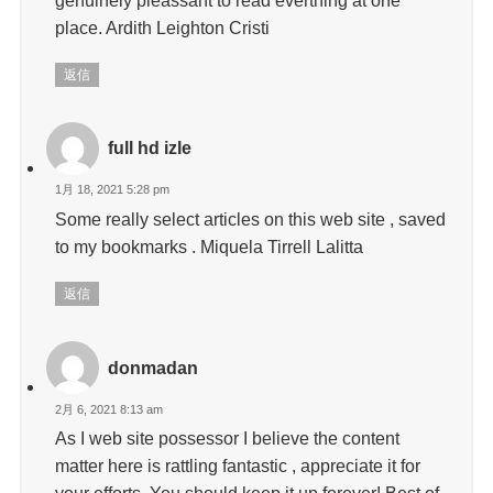
place. Ardith Leighton Cristi
返信
full hd izle
1月 18, 2021 5:28 pm
Some really select articles on this web site , saved
to my bookmarks . Miquela Tirrell Lalitta
返信
donmadan
2月 6, 2021 8:13 am
As I web site possessor I believe the content
matter here is rattling fantastic , appreciate it for