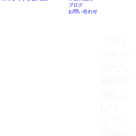
ブログ
お問い合わせ
【筋ト
レをや
めたら
筋肉が
減る…
はウ
ソ？】
筋肉の