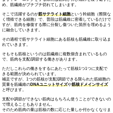
め、筋繊維がブチブチ切れてしまいます。
そこで活躍するのが
筋サテライト細胞
という幹細胞（際限な
く増殖できる細胞）で、普段は筋繊維に密着しているだけで
すが、筋肉を修復する際に分裂し傷ついた箇所を埋めるよう
に融合していきます。
その過程で筋サテライト細胞にある筋核も筋繊維に取り込ま
れていきます。
そもそも筋核というのは筋繊維に複数個含まれているもの
で、筋肉を支配/調節する働きがあります。
ただしこれらの働きをするにあたって筋核1つ1つに支配で
きる範囲が決められています。
補足ですが、1つの筋核が支配/調節できる限られた筋細胞の
質量を筋繊維の
DNAユニットサイズ
や
筋核ドメインサイズ
と呼びます。
支配や調節ができない筋肉はもちろん使うことができないの
で増えることもありません。
そのため筋肉の量は筋核の数に応じた量しか付かなくなりま