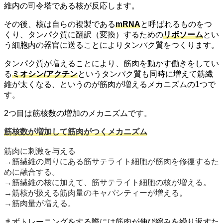
維内の司令塔である核が反応します。
その後、核は自らの複製である
mRNA
と呼ばれるものをつ
くり、タンパク質に翻訳（変換）するための
リボソーム
とい
う細胞内の器官に送ることによりタンパク質をつくります。
タンパク質が増えることにより、筋肉を動かす働きをしてい
る
ミオシン/アクチン
というタンパク質も同時に増えて筋繊
維が太くなる、というのが筋肉が増えるメカニズムの1つで
す。
2つ目は筋核数の増加のメカニズムです。
筋核数が増加して筋肉がつくメカニズム
筋肉に刺激を与える
→筋繊維の周りにある筋サテライト細胞が筋肉を修復するた
めに融合する。
→筋繊維の核に加えて、筋サテライト細胞の核が増える。
→筋核が扱える筋肉量のキャパシティーが増える。
→筋肉量が増える。
まずトレーニングをする際には筋肉が伸び縮みを繰り返すた