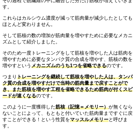
その過程で筋繊維の中に融合した分だけ筋核が増えていきま
す。
これらはカルシウム濃度が減って筋肉量が減少したとしても
ほとんど変わりません。
そして筋核の数の増加が筋肉量を増やすために必要なメカニ
ズムとして紹介しました。
そのため一度トレーニングをして筋核を増やした人は筋肉を
増やすために必要なタンパク質の合成を増やす、筋核の数を
増やすという
メカニズムのうち1つを省略できる
のです。
つまり
トレーニングを継続して筋核を増やした人は、タンパ
ク質の合成を増やすだけで当時の筋肉量まで戻すことがで
き、また筋核を増やす工程を省略できるため筋肉が付くスピ
ードが速くなる
のです。
このように一度獲得した
筋核（記憶＝メモリー）
が無くなら
ないことによって、もともと付いていた筋肉量まですぐに戻
すことができる！という性質を
マッスルメモリー
と呼びま
す。