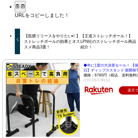
URLをコピーしました！
【筋膜リリースをやりたい！】
【王道ストレッチポール！】
ストレッチポールの効果とオス
LPN社のストレッチポール商品
スメ商品3選！
紹介！
◆年に1度の大決算セール！ 【保
日】ディップススタンド 新開発TS 
価格：6780円（税込、送料無料)
(2022/8/23時点)
楽天