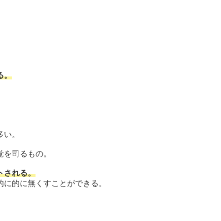
る。
多い。
覚を司るもの。
トされる。
的に的に無くすことができる。